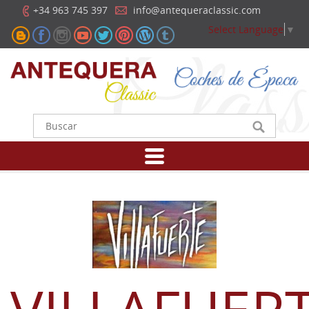
+34 963 745 397
info@antequeraclassic.com
Select Language
▼