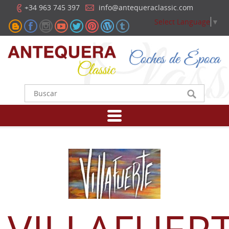
+34 963 745 397
info@antequeraclassic.com
Select Language
▼