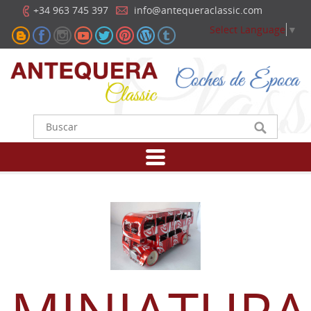
+34 963 745 397
info@antequeraclassic.com
Select Language
▼