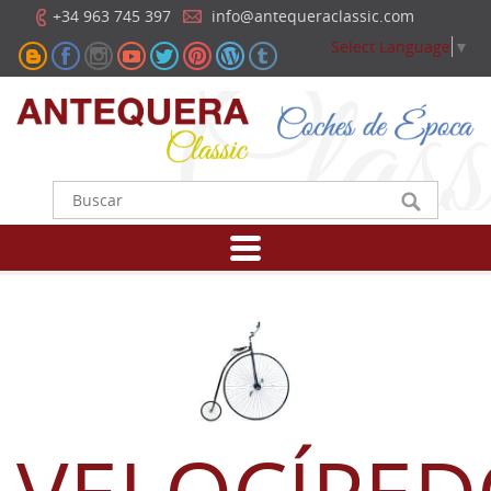
+34 963 745 397
info@antequeraclassic.com
Select Language
▼